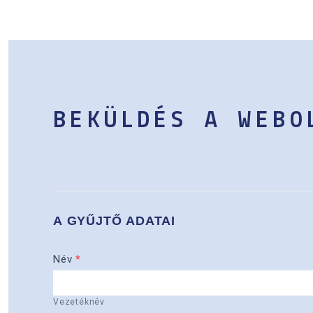
BEKÜLDÉS A WEBO
Mintaküldés
A GYŰJTŐ ADATAI
Név
*
Vezetéknév
Vezetéknév