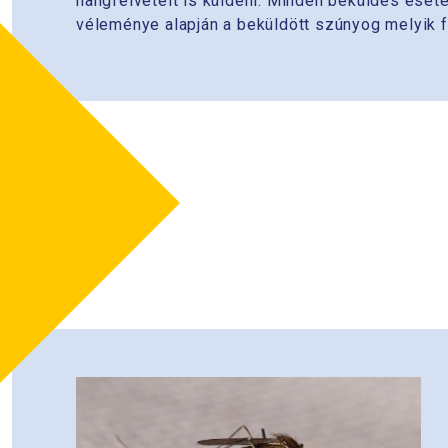
hangfelvételt is küldeni. Minden beküldés eseté
véleménye alapján a beküldött szúnyog melyik fa