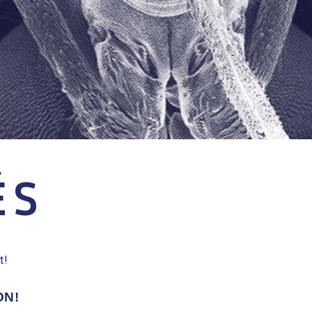
ÉS
t!
ON!