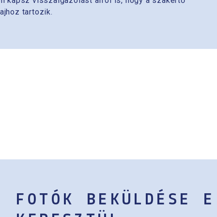
n kapsz visszaigazolást arról is, hogy a szakértő
jhoz tartozik.
FOTÓK BEKÜLDÉSE E