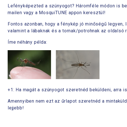
Lefényképezted a szúnyogot? Háromféle módon is bekül
mailen vagy a MosquiTUNE appon keresztül!
Fontos azonban, hogy a fénykép jó minőségű legyen, lát
valamint a lábaknak és a tornak/potrohnak az oldalsó 
Íme néhány példa:
+1: Ha magát a szúnyogot szeretnéd beküldeni, arra is
Amennyiben nem ezt az űrlapot szeretnéd a mintaküld
lejjebb!