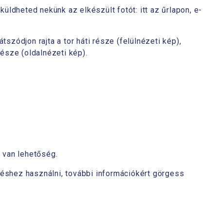
dheted nekünk az elkészült fotót: itt az űrlapon, e-
szódjon rajta a tor háti része (felülnézeti kép),
része (oldalnézeti kép).
 van lehetőség.
éshez használni, további információkért görgess