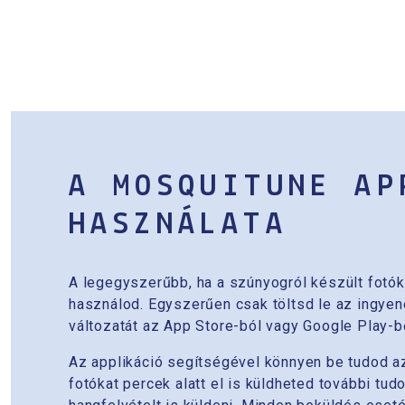
A MOSQUITUNE AP
HASZNÁLATA
A legegyszerűbb, ha a szúnyogról készült fotó
használod. Egyszerűen csak töltsd le az ingye
változatát az App Store-ból vagy Google Play-b
Az applikáció segítségével könnyen be tudod azo
fotókat percek alatt el is küldheted további tu