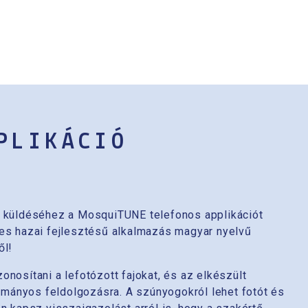
PLIKÁCIÓ
k küldéséhez a MosquiTUNE telefonos applikációt
nes hazai fejlesztésű alkalmazás magyar nyelvű
ől!
nosítani a lefotózott fajokat, és az elkészült
dományos feldolgozásra. A szúnyogokról lehet fotót és