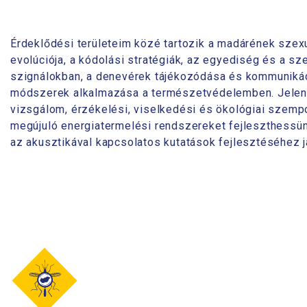
Érdeklődési területeim közé tartozik a madárének szexuá
evolúciója, a kódolási stratégiák, az egyediség és a 
szignálokban, a denevérek tájékozódása és kommunikáci
módszerek alkalmazása a természetvédelemben. Jelenl
vizsgálom, érzékelési, viselkedési és ökológiai szempo
megújuló energiatermelési rendszereket fejleszthessü
az akusztikával kapcsolatos kutatások fejlesztéséhez j