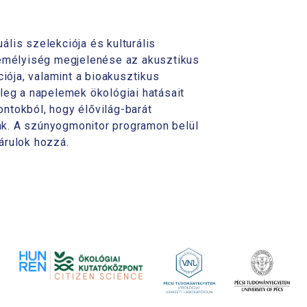
lis szelekciója és kulturális
személyiség megjelenése az akusztikus
ója, valamint a bioakusztikus
eg a napelemek ökológiai hatásait
ntokból, hogy élővilág-barát
nk. A szúnyogmonitor programon belül
árulok hozzá.