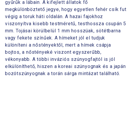
gyűrűk a lábain. A kifejlett állatok fő
megkülönböztető jegye, hogy egyetlen fehér csík fut
végig a toruk háti oldalán. A hazai fajokhoz
viszonyítva kisebb testméretű, testhossza csupán 5
mm. Tojásai körülbelül 1 mm hosszúak, sötétbarna
vagy fekete színűek. A hímeket jól el tudjuk
különíteni a nőstényektől, mert a hímek csápja
bojtos, a nőstényeké viszont egyszerűbb,
vékonyabb. A többi inváziós szúnyogfajtól is jól
elkülöníthető, hiszen a koreai szúnyognak és a japán
bozótszúnyognak a torán sárga mintázat található.