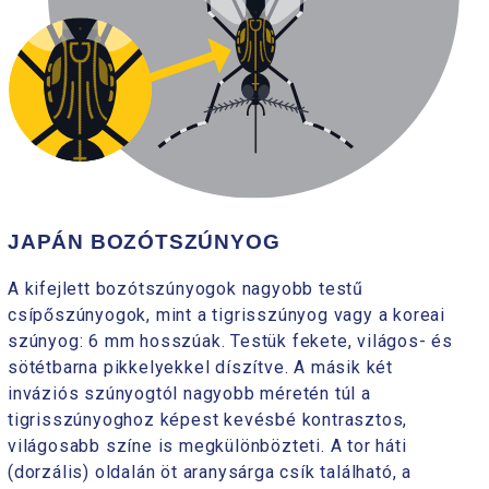
JAPÁN BOZÓTSZÚNYOG
A kifejlett bozótszúnyogok nagyobb testű
csípőszúnyogok, mint a tigrisszúnyog vagy a koreai
szúnyog: 6 mm hosszúak. Testük fekete, világos- és
sötétbarna pikkelyekkel díszítve. A másik két
inváziós szúnyogtól nagyobb méretén túl a
tigrisszúnyoghoz képest kevésbé kontrasztos,
világosabb színe is megkülönbözteti. A tor háti
(dorzális) oldalán öt aranysárga csík található, a