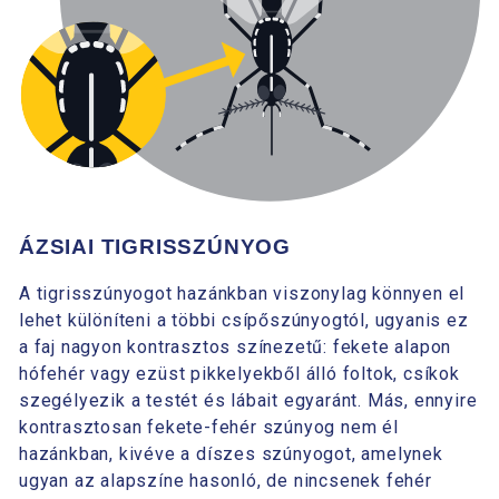
ÁZSIAI TIGRISSZÚNYOG
A tigrisszúnyogot hazánkban viszonylag könnyen el
lehet különíteni a többi csípőszúnyogtól, ugyanis ez
a faj nagyon kontrasztos színezetű: fekete alapon
hófehér vagy ezüst pikkelyekből álló foltok, csíkok
szegélyezik a testét és lábait egyaránt. Más, ennyire
kontrasztosan fekete-fehér szúnyog nem él
hazánkban, kivéve a díszes szúnyogot, amelynek
ugyan az alapszíne hasonló, de nincsenek fehér