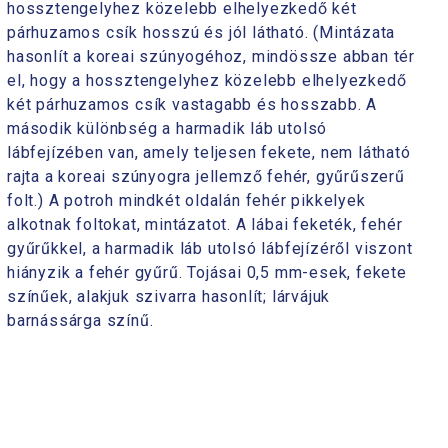
hossztengelyhez közelebb elhelyezkedő két
párhuzamos csík hosszú és jól látható. (Mintázata
hasonlít a koreai szúnyogéhoz, mindössze abban tér
el, hogy a hossztengelyhez közelebb elhelyezkedő
két párhuzamos csík vastagabb és hosszabb. A
második különbség a harmadik láb utolsó
lábfejízében van, amely teljesen fekete, nem látható
rajta a koreai szúnyogra jellemző fehér, gyűrűszerű
folt.) A potroh mindkét oldalán fehér pikkelyek
alkotnak foltokat, mintázatot. A lábai feketék, fehér
gyűrűkkel, a harmadik láb utolsó lábfejízéről viszont
hiányzik a fehér gyűrű. Tojásai 0,5 mm-esek, fekete
színűek, alakjuk szivarra hasonlít; lárvájuk
barnássárga színű.