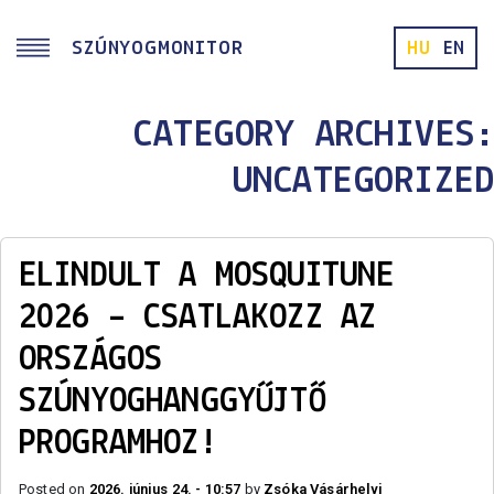
Skip to main content
SZÚNYOGMONITOR
HU
EN
CATEGORY ARCHIVES:
UNCATEGORIZED
ELINDULT A MOSQUITUNE
2026 – CSATLAKOZZ AZ
ORSZÁGOS
SZÚNYOGHANGGYŰJTŐ
PROGRAMHOZ!
Posted on
2026. június 24. - 10:57
by
Zsóka Vásárhelyi