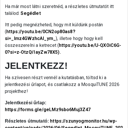
Ha már most látni szeretnéd, a részletes útmutatót itt
találod:
Segédlet
Itt pedig megnézheted, hogy mit küldünk postán
(
https://youtu.be/0CN2op80as8?
si=_lmz4GWzhcAl_ym_
), illetve hogy hogy kell
összeszerelni a ketrecet (
https://youtu.be/U-QXOiC6G-
0?si=z-OtzQi1ayZw78X5).
JELENTKEZZ!
Ha szívesen részt vennél a kutatásban, töltsd ki a
jelentkezési űrlapot, és csatlakozz a MosquiTUNE 2026
projekthez!
Jelentkezési űrlap:
https://forms.gle/geLMz9sbo6Muj3Z47
https://szunyogmonitor.hu/wp-
Részletes útmutató:
content/uploads/2026/06/Segedlet_MosquiTUNE_202