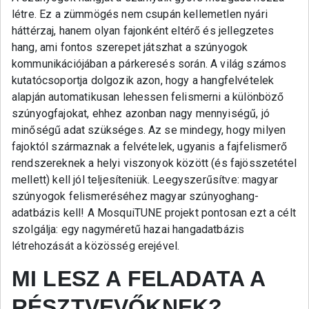
létre. Ez a zümmögés nem csupán kellemetlen nyári
háttérzaj, hanem olyan fajonként eltérő és jellegzetes
hang, ami fontos szerepet játszhat a szúnyogok
kommunikációjában a párkeresés során. A világ számos
kutatócsoportja dolgozik azon, hogy a hangfelvételek
alapján automatikusan lehessen felismerni a különböző
szúnyogfajokat, ehhez azonban nagy mennyiségű, jó
minőségű adat szükséges. Az se mindegy, hogy milyen
fajoktól származnak a felvételek, ugyanis a fajfelismerő
rendszereknek a helyi viszonyok között (és fajösszetétel
mellett) kell jól teljesíteniük. Leegyszerűsítve: magyar
szúnyogok felismeréséhez magyar szúnyoghang-
adatbázis kell! A MosquiTUNE projekt pontosan ezt a célt
szolgálja: egy nagyméretű hazai hangadatbázis
létrehozását a közösség erejével.
MI LESZ A FELADATA A
RÉSZTVEVŐKNEK?