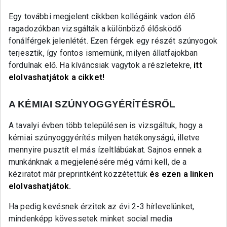
Egy további megjelent cikkben kollégáink vadon élő
ragadozókban vizsgálták a különböző élősködő
fonálférgek jelenlétét. Ezen férgek egy részét szúnyogok
terjesztik, így fontos ismernünk, milyen állatfajokban
fordulnak elő. Ha kíváncsiak vagytok a részletekre,
itt
elolvashatjátok a cikket!
A KÉMIAI SZÚNYOGGYÉRÍTÉSRŐL
A tavalyi évben több településen is vizsgáltuk, hogy a
kémiai szúnyoggyérítés milyen hatékonyságú, illetve
mennyire pusztít el más ízeltlábúakat. Sajnos ennek a
munkánknak a megjelenésére még várni kell, de a
kéziratot már preprintként közzétettük
és ezen a linken
elolvashatjátok.
Ha pedig kevésnek érzitek az évi 2-3 hírlevelünket,
mindenképp kövessetek minket social media