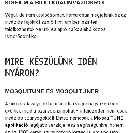
KISFILM A BIOLÓGIAI INVÁZIÓKRÓL
Végül, de nem utolsósorban, hamarosan megjelenik az az
inváziós fajokról szóló film, amiben szintén
találkozhattok velünk és apró csíkoslábú közös
ismerőseinkkel.
MIRE KÉSZÜLÜNK IDÉN
NYÁRON?
MOSQUITUNE ÉS MOSQUITUNER
A sikeres tavalyi próba után idén végre nagyüzemben
gyűjtjük majd a szúnyoghangokat – kifejezetten nem csak
inváziós szúnyogoktól! Ehhez nemcsak a
MosquiTUNE
applikáció
legújabb verziója lesz segítségünkre, hanem
az az 1000 darab szúnyogfogó ketrec is, amit postán