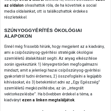
az oldalon
olvashattok róla, de ha követitek a social
media oldalainkat, ott is találkozhattok érdekes
részletekkel.
SZÚNYOGGYÉRÍTÉS ÖKOLÓGIAI
ALAPOKON
Ennél még frissebb hírünk, hogy megjelent az a kiadvány,
ami a csípőszúnyog-gyérítési stratégiák ökológiai
szemléletű átalakítását segíti. Az anyag elkészítése
során igyekeztünk 1) lényegretörően megfogalmazni
mindazt, amit a jelenlegi hazai csípőszúnyog-gyérítési
gyakorlatról tudni érdemes, 2) összefoglalni a legújabb
kihívásokat, és 3) betekintést adni az ,,Egy Egészség”
szemléletű megközelítésbe, az ún. ,,integrált
vektorkezelésbe”. Ha bővebben érdekel a téma, a
kiadványt
ezen a linken megtaláljátok
.