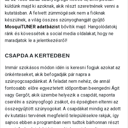
küldünk majd ki azoknak, akik részt szeretnének venni a
kutatásban. A felvett zümmögések nem a fióknak
készülnek, a világ összes szúnyoghangját gyűjtő
MosquiTUNER adatbázist
bővítik majd. Hangolódatokj
ránk és kövessétek a social media oldalakat, hogy ne
maradjatok le a jelentkezésről!
CSAPDA A KERTEDBEN
Immár szokásos módon idén is keresni fogjuk azokat az
önkénteseket, akik befogadják pár napra a
szúnyogcsapdáinkat. A feladat nem nehéz, de annál
fontosabb: előre egyeztetett időpontban beengedni Ágit
vagy Gergőt, akik üzembe helyezik a csapdát, naponta
cserélni a szúnyogfogó zsákot, és épségben eltenni az
összegyűjtött szúnyogokat. A csapdákat mindig az adott
év kutatási tervének megfelelő településekre rakjuk, így
sajnos ebben a programban nem tudtok bárhonnan részt