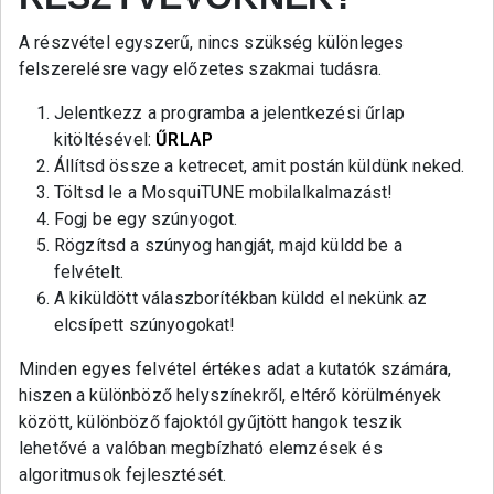
A részvétel egyszerű, nincs szükség különleges
felszerelésre vagy előzetes szakmai tudásra.
Jelentkezz a programba a jelentkezési űrlap
kitöltésével:
ŰRLAP
Állítsd össze a ketrecet, amit postán küldünk neked.
Töltsd le a MosquiTUNE mobilalkalmazást!
Fogj be egy szúnyogot.
Rögzítsd a szúnyog hangját, majd küldd be a
felvételt.
A kiküldött válaszborítékban küldd el nekünk az
elcsípett szúnyogokat!
Minden egyes felvétel értékes adat a kutatók számára,
hiszen a különböző helyszínekről, eltérő körülmények
között, különböző fajoktól gyűjtött hangok teszik
lehetővé a valóban megbízható elemzések és
algoritmusok fejlesztését.