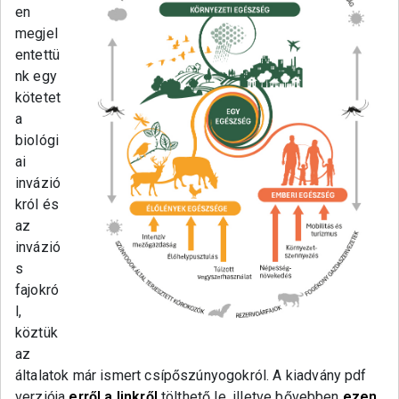
en
megjel
entettü
nk egy
kötetet
a
biológi
ai
invázió
król és
az
invázió
s
fajokró
l,
köztük
az
általatok már ismert csípőszúnyogokról. A kiadvány pdf
verziója
erről a linkről
tölthető le, illetve bővebben
ezen