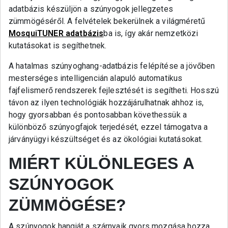
adatbázis készüljön a szúnyogok jellegzetes
zümmögéséről. A felvételek bekerülnek a világméretű
MosquiTUNER adatbázis
ba is, így akár nemzetközi
kutatásokat is segíthetnek.
A hatalmas szúnyoghang-adatbázis felépítése a jövőben
mesterséges intelligencián alapuló automatikus
fajfelismerő rendszerek fejlesztését is segítheti. Hosszú
távon az ilyen technológiák hozzájárulhatnak ahhoz is,
hogy gyorsabban és pontosabban követhessük a
különböző szúnyogfajok terjedését, ezzel támogatva a
járványügyi készültséget és az ökológiai kutatásokat.
MIÉRT KÜLÖNLEGES A
SZÚNYOGOK
ZÜMMÖGÉSE?
A szúnyogok hangját a szárnyaik gyors mozgása hozza