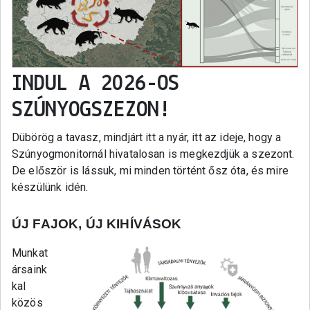
INDUL A 2026-OS
SZÚNYOGSZEZON!
Dübörög a tavasz, mindjárt itt a nyár, itt az ideje, hogy a
Szúnyogmonitornál hivatalosan is megkezdjük a szezont.
De először is lássuk, mi minden történt ősz óta, és mire
készülünk idén.
ÚJ FAJOK, ÚJ KIHÍVÁSOK
Munkat
ársaink
kal
közös