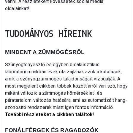
venni. A részletekért kövessétek social media
oldalainkat!
TUDOMÁNYOS HÍREINK
MINDENT A ZÜMMÖGÉSRŐL
Szúnyogtenyésztő és egyben bioakusztikus
laboratóriumunkban évek óta zajlanak azok a kutatások,
amik a szúnyogzümmögés tulajdonságait vizsgálják. A
most megjelent cikkben többek között arról van szó, hogy
miként változik a zümmögés hőmérséklet- és
páratartalom-változás hatására, ami az automatizált hang-
azonosító rendszerek miatt igen fontos információ.
További részleteket a cikkben találtok!
FONÁLFÉRGEK ÉS RAGADOZÓK